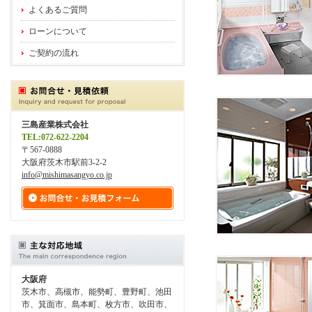
よくあるご質問
ローンについて
ご契約の流れ
三島産業株式会社
TEL:072-622-2204
〒567-0888
大阪府茨木市駅前3-2-2
info@mishimasangyo.co.jp
大阪府
茨木市、高槻市、能勢町、豊野町、池田
市、箕面市、島本町、枚方市、吹田市、